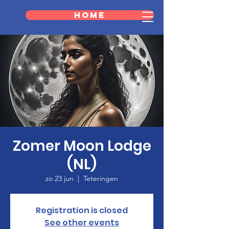
Home
Zomer Moon Lodge
(NL)
zo 23 jun
  |  
Teteringen
Registration is closed
See other events